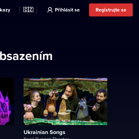
kazy
🇨🇿
Přihlásit se
Registrujte se
obsazením
Ukrainian Songs
Snail Puppet Theater