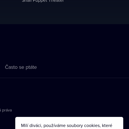
Často se ptáte
á práva
Milí diváci, používáme soubory cookies, které