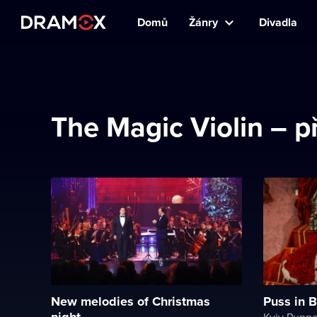
Domů
Žánry
Divadla
The Magiс Violin – 
New melodies of Christmas
Puss in 
night
Kyiv Puppe