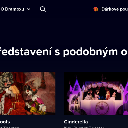
O Dramoxu
Dárkové pou
představení s podobným 
Boots
Cinderella
t Theater
Kyiv Puppet Theater