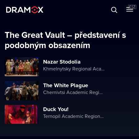
O Dramoxu
🇨🇿
Dárkové poukazy
The Great Vault – představení s
podobným obsazením
Registrujte se
Nazar Stodolia
Khmelnytsky Regional Academic Music and Drama Theater
The White Plague
Chernivtsi Academic Regional Ukrainian Music and Drama Theater named after Olga Kobylyanska
Duck You!
Ternopil Academic Regional Actor and Puppet Theater