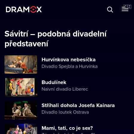
O Dramoxu
🇨🇿
Dárkové poukazy
Sávitrí – podobná divadelní
představení
Registrujte se
Hurvínkova nebesíčka
Divadlo Spejbla a Hurvínka
Budulínek
Naivní divadlo Liberec
Stříhali dohola Josefa Kainara
Divadlo loutek Ostrava
Mami, tati, co je sex?