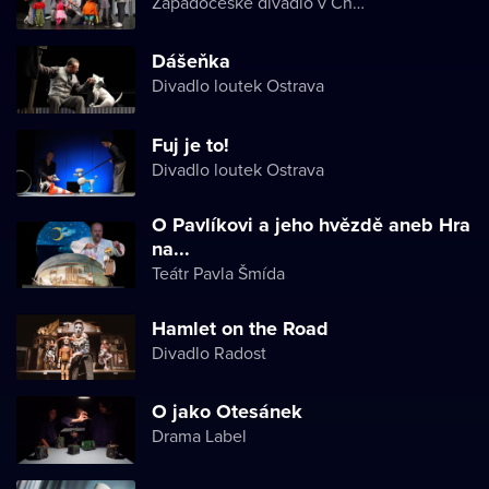
Západočeské divadlo v Chebu
Dášeňka
Divadlo loutek Ostrava
Fuj je to!
Divadlo loutek Ostrava
O Pavlíkovi a jeho hvězdě aneb Hra
na...
Teátr Pavla Šmída
Hamlet on the Road
Divadlo Radost
O jako Otesánek
Drama Label