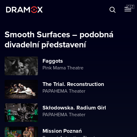
O Dramoxu
🇨🇿
Dárkové poukazy
Smooth Surfaces – podobná
divadelní představení
Registrujte se
Faggots
Pink Mama Theatre
The Trial. Reconstruction
PAPAHEMA Theater
Skłodowska. Radium Girl
PAPAHEMA Theater
Mission Poznań