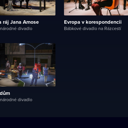
 a ráj Jana Amose
Evropa v korespondencii
národné divadlo
Bábkové divadlo na Rázcestí
í dům
národné divadlo