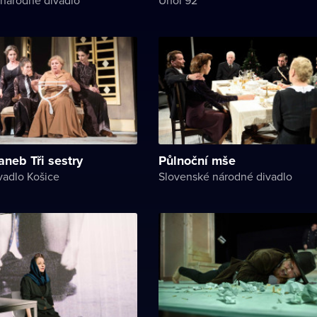
neb Tři sestry
Půlnoční mše
vadlo Košice
Slovenské národné divadlo