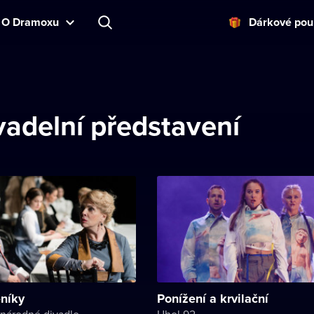
O Dramoxu
Dárkové pou
vadelní představení
níky
Ponížení a krvilační
národné divadlo
Uhol 92