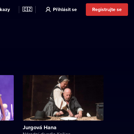
kazy
🇨🇿
Přihlásit se
Registrujte se
Jurgová Hana
Národní divadlo Košice