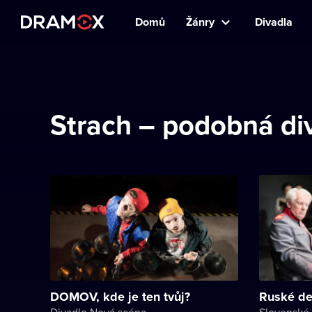
Domů
Žánry
Divadla
Strach – podobná di
DOMOV, kde je ten tvůj?
Ruské de
Divadlo Nová scéna
Slovenské 