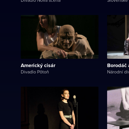
Americký cisár
Borodáč a
Divadlo Pôtoň
Národní di