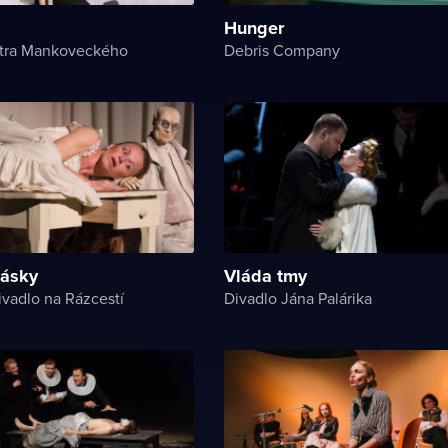
Hunger
etra Mankoveckého
Debris Company
lásky
Vláda tmy
vadlo na Rázcestí
Divadlo Jána Palárika