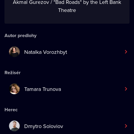
Akmal Gurezov / "Bad Roads" by the Left Bank
Theatre
Autor predlohy
Natalka Vorozhbyt
Režisér
Tamara Trunova
Herec
Dmytro Soloviov