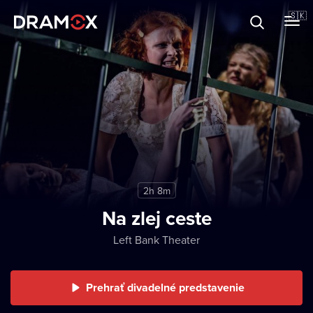
O Dramoxe
🇸🇰
Darčekové poukazy
Zaregistrujte sa
2h 8m
Na zlej ceste
Left Bank Theater
Prehrať divadelné predstavenie