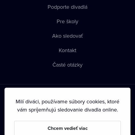
Podporte divadlá
Pre školy
Ako sledovať
Kontakt
Časté otázky
Milí diváci, používame súbory cookies, ktoré
vám spríjemňujú sledovanie divadla online.
Podmienky používania
•
Ochrana súkromia
•
Zásady
používania Cookies
•
Autorské práva
Chcem vedieť viac