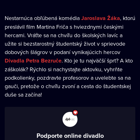
Nestarnúca obľúbená komédia
Jaroslava Žáka
, ktorú
preslávil film Martina Friča s hviezdnymi českými
hercami. Vráťte sa na chvíľu do školských lavíc a
užite si bezstarostný študentský život v sprievode
dobových šlágrov v podaní vynikajúcich hercov
Divadla Petra Bezruče
. Kto je tu najväčší šprt? A kto
záškolák? Rýchlo si nachystajte aktovku, vyhrňte
podkolienky, pozdravte profesorov a uvelebte sa na
gauči, pretože o chvíľu zvoní a cesta do študentskej
duše sa začína!
Podporte online divadlo