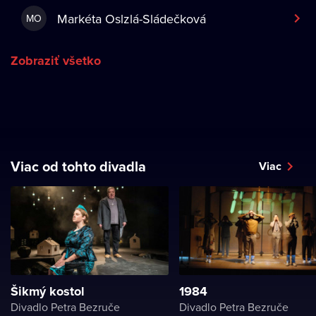
Markéta Oslzlá-Sládečková
MO
Zobraziť všetko
Viac od tohto divadla
Viac
Šikmý kostol
1984
Divadlo Petra Bezruče
Divadlo Petra Bezruče