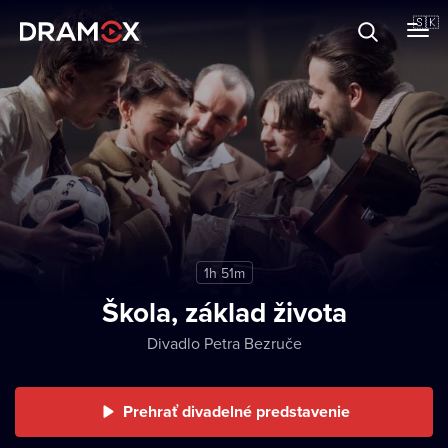
O Dramoxe
🇸🇰
Darčekové poukazy
Zaregistrujte sa
1h 51m
Škola, základ života
Divadlo Petra Bezruče
Prehrať divadelné predstavenie